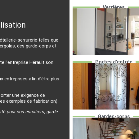
Verrières
lisation
llerie-serrurerie telles que
pergolas, des garde-corps et
Portes d'entrée
ète l’entreprise Hérault son
 entreprises afin d’être plus
pporter une exigence de
ques exemples de fabrication)
ité pour vos escaliers, garde-
Gardes-corps