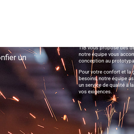
Conseil, étude, chiffrage
TIB vous propose des devi
notre équipe vous accom
nfier un
conception au prototypa
Pour votre confort et la
besoins, notre équipe a
un service de qualité à 
vos exigences.