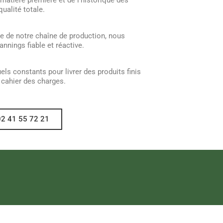
a matière première et de l’historique des
ualité totale.
le de notre chaîne de production, nous
nnings fiable et réactive.
ls constants pour livrer des produits finis
 cahier des charges.
02 41 55 72 21