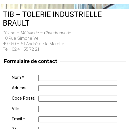
TIB – TOLERIE INDUSTRIELLE
BRAULT
Tôlerie – Métallerie – Chaudronnerie
10 Rue Simone Veil
49 450 – St André de la Marche
Tél : 02 41 55 72 21
Formulaire de contact
Nom *
Adresse
Code Postal
Ville
Email *